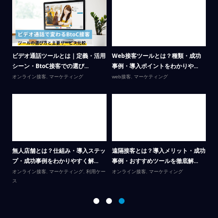
場の
ビデオ通話ツールとは｜定義・活用
Web接客ツールとは？種類・成功
リ
シーン・BtoC接客での選び...
事例・導入ポイントをわかりや...
が
オンライン接客
,
マーケティング
web接客
,
マーケティング
Li
テ
呼
無人店舗とは？仕組み・導入ステッ
遠隔接客とは？導入メリット・成功
カ
プ・成功事例をわかりやすく解...
事例・おすすめツールを徹底解...
｜
オンライン接客
,
マーケティング
,
利用ケー
オンライン接客
,
マーケティング
ス
オ