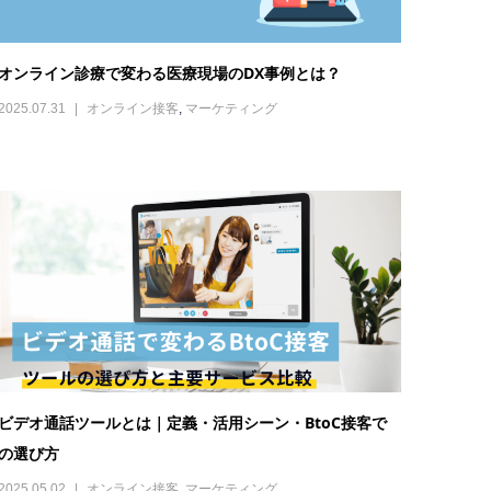
ビデオ通話ツールとは｜定義・活用シーン・BtoC接客で
の選び方
2025.05.02
オンライン接客
,
マーケティング
遠隔接客とは？導入メリット・成功事例・おすすめツール
を徹底解説！
2025.02.17
オンライン接客
,
マーケティング