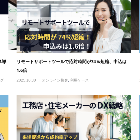
る導
工務店・住宅メーカーのDX戦略｜来場促進と成約率アッ
プの方法
2025.07.31
オンライン接客
,
マーケティング
,
未分類