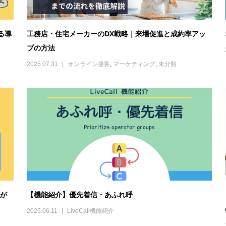
化が
【機能紹介】優先着信・あふれ呼
2025.06.11
LiveCall機能紹介
をわ
無人店舗とは？仕組み・導入ステップ・成功事例をわかり
やすく解説
2025.04.21
オンライン接客
,
マーケティング
,
利用ケース