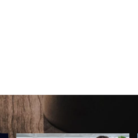
機能一覧
特長
料金プラン
業界別活用法
導入事例
単導
リモートサポートツールで応対時間が74％短縮、申込は
1.6倍
グ
2025.10.30
オンライン接客
,
利用ケース