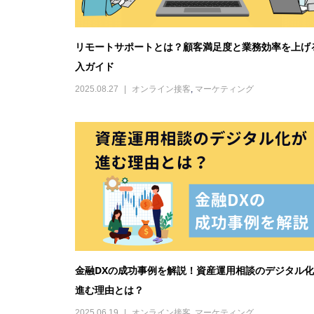
金融DXの成功事例を解説！資産運用相談のデジタル
進む理由とは？
2025.06.19
オンライン接客
,
マーケティング
Web接客ツールとは？種類・成功事例・導入ポイント
かりやすく解説
2025.04.25
web接客
,
マーケティング