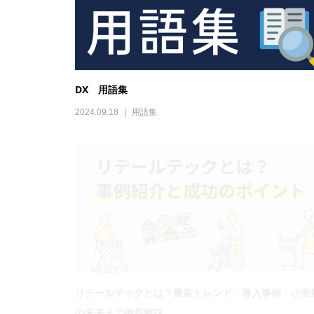
リテールテックとは？最新トレンド・導入事例・小売
の未来まで徹底解説
2023.03.10
オンライン接客
,
マーケティング
【機能紹介】通話中決済 ~LiveCallで収益をあげよう~
2021.10.05
LiveCallについて
,
LiveCall機能紹介
,
オンライン