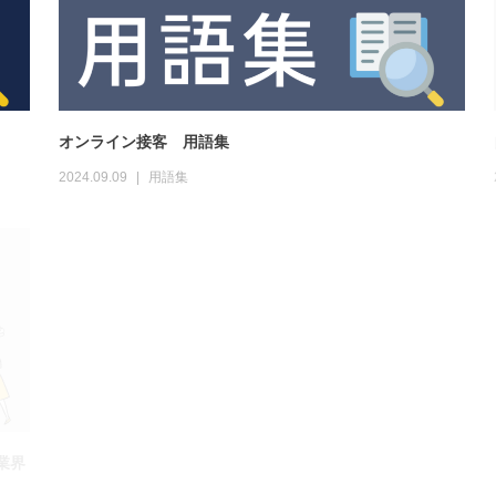
業界
【バーチャル店舗の作り方】Webで提供する体験型コマー
スの魅力
2022.02.22
オンライン接客
,
マーケティング
オンライン商談ツール比較｜目的別おすすめ紹介
接客
2021.09.03
利用ケース