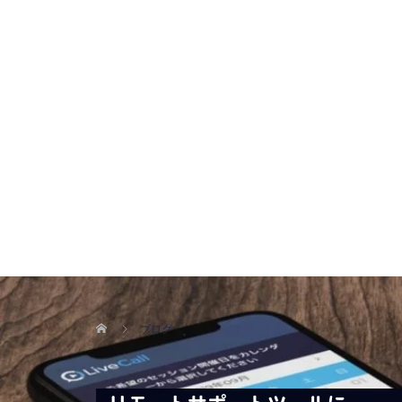
ブログ
リモートサポートツールにLiveCallが最適な理由｜簡
入で応対効率向上
2025.11.06
LiveCallについて
,
オンライン接客
,
マーケティン