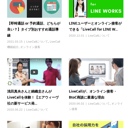
【即時通話 or 予約通話、どちらが
LINEユーザーとオンライン接客が
良い？】タイプ別おすすめ通話導
できる「LiveCall for LINE W...
線
2020.12.01
LiveCallについて
2021.03.15
LiveCallについて
,
LiveCall
機能紹介
,
オンライン接客
浅田真央さんと錦織圭さんが
LiveCallが、オンライン接客・
LiveCallを体験！【エアウィーヴ
BtoC商談に最適な理由
社の新サービス発...
2020.06.02
LiveCallについて
,
オンライ
ン接客
2020.06.22
LiveCallについて