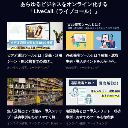
あらゆるビジネスをオンライン化する
「LiveCall（ライブコール）」
場の
ビデオ通話ツールとは｜定義・活用
Web接客ツールとは？種類・成功
リ
シーン・BtoC接客での選び...
事例・導入ポイントをわかりや...
が
オンライン接客
,
マーケティング
web接客
,
マーケティング
Li
テ
呼
無人店舗とは？仕組み・導入ステッ
遠隔接客とは？導入メリット・成功
カ
プ・成功事例をわかりやすく解...
事例・おすすめツールを徹底解...
｜
オンライン接客
,
マーケティング
,
利用ケー
オンライン接客
,
マーケティング