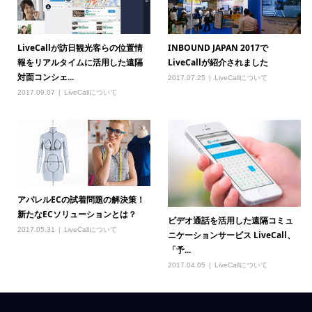
LiveCallが訪日観光客らの位置情
INBOUND JAPAN 2017で
報をリアルタイムに活用した遠隔
LiveCallが紹介されました
対面コンシェ...
2017.07.25
LiveCallについて
2017.09.07
LiveCallについて
アパレルECの試着問題の解決策！
新たなECソリューションとは？
ビデオ通話を活用した遠隔コミュ
2017.05.31
LiveCallについて
ニケーションサービス LiveCall、
「予...
2017.04.05
LiveCallについて