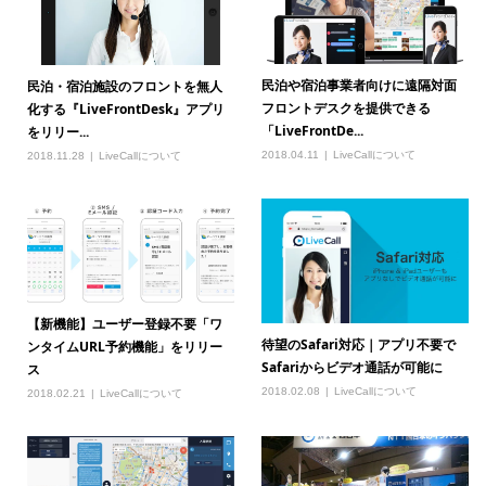
民泊や宿泊事業者向けに遠隔対面
民泊・宿泊施設のフロントを無人
フロントデスクを提供できる
化する『LiveFrontDesk』アプリ
「LiveFrontDe...
をリリー...
2018.04.11
LiveCallについて
2018.11.28
LiveCallについて
【新機能】ユーザー登録不要「ワ
待望のSafari対応｜アプリ不要で
ンタイムURL予約機能」をリリー
Safariからビデオ通話が可能に
ス
2018.02.08
LiveCallについて
2018.02.21
LiveCallについて