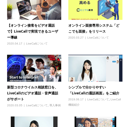
【オンライン接客をビデオ通話
オンライン面接専用システム「ど
で】LiveCallで実現できるユーザ
こでも面接」をリリース
ー導線
2020.03.27
LiveCallについて
2020.04.17
LiveCallについて
新型コロナウイルス相談窓口を、
シンプルで分かりやすい
LiveCallのビデオ通話・音声通話
「LiveCallの通話画面」をご紹介
がサポート
2019.06.17
LiveCallについて
,
LiveCall
機能紹介
2020.03.05
LiveCallについて
,
導入事例