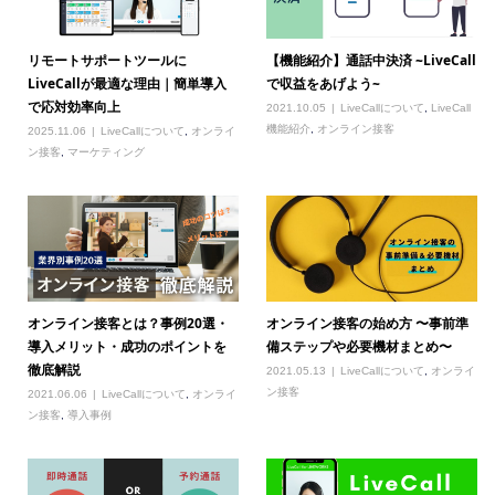
リモートサポートツールに
【機能紹介】通話中決済 ~LiveCall
LiveCallが最適な理由｜簡単導入
で収益をあげよう~
で応対効率向上
2021.10.05
LiveCallについて
,
LiveCall
機能紹介
,
オンライン接客
2025.11.06
LiveCallについて
,
オンライ
ン接客
,
マーケティング
オンライン接客とは？事例20選・
オンライン接客の始め方 〜事前準
導入メリット・成功のポイントを
備ステップや必要機材まとめ〜
徹底解説
2021.05.13
LiveCallについて
,
オンライ
ン接客
2021.06.06
LiveCallについて
,
オンライ
ン接客
,
導入事例