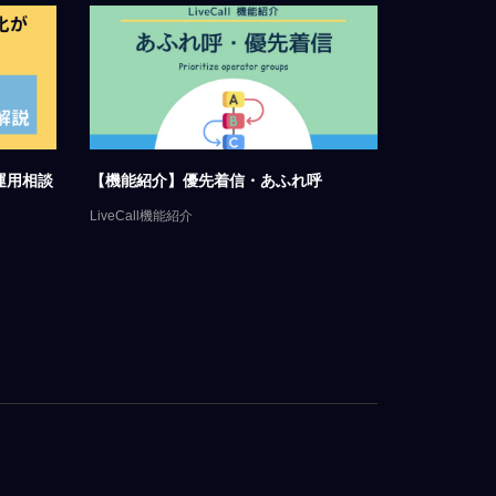
テップ・
遠隔接客とは？導入メリット・成功事
リモートサポ
例・おすすめツールを徹底解...
適な理由｜簡
ケース
オンライン接客
,
マーケティング
LiveCallに
ング