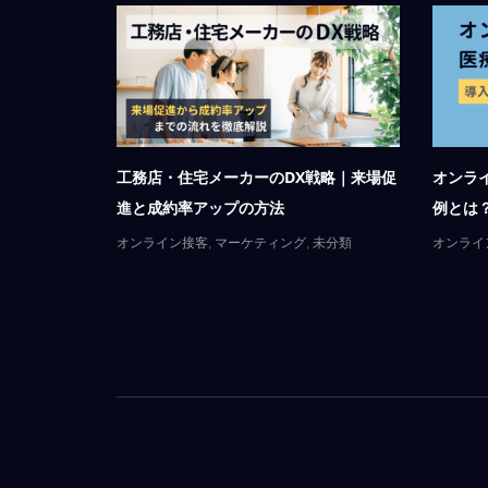
れ呼
ビデオ通話ツールとは｜定義・活用シー
Web
ン・BtoC接客での選び...
導入ポイ
オンライン接客
,
マーケティング
web接客