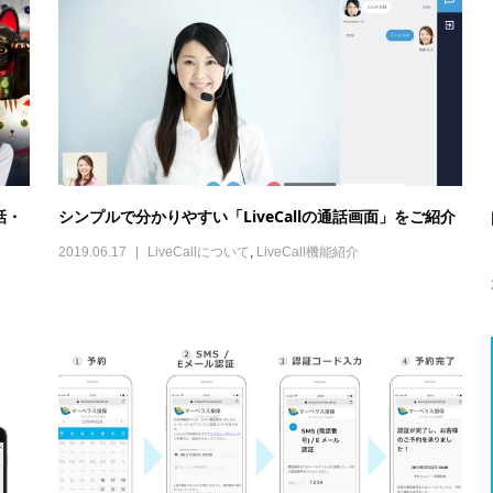
話・
シンプルで分かりやすい「LiveCallの通話画面」をご紹介
2019.06.17
LiveCallについて
,
LiveCall機能紹介