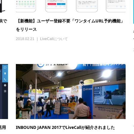
供で
【新機能】ユーザー登録不要「ワンタイムURL予約機能」
をリリース
2018.02.21
LiveCallについて
活用
INBOUND JAPAN 2017でLiveCallが紹介されました