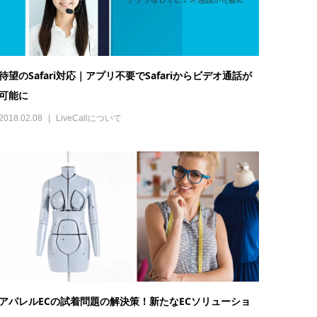
待望のSafari対応｜アプリ不要でSafariからビデオ通話が
可能に
2018.02.08
LiveCallについて
アパレルECの試着問題の解決策！新たなECソリューショ