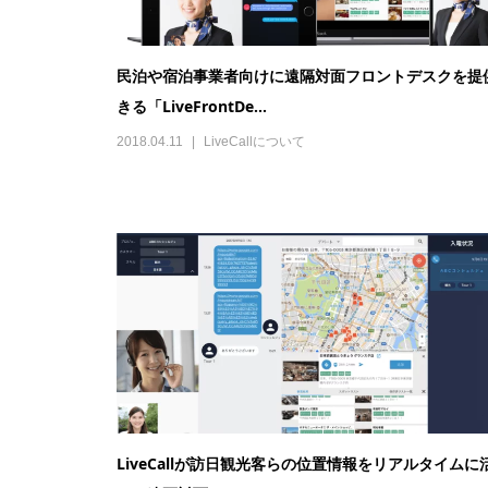
民泊や宿泊事業者向けに遠隔対面フロントデスクを提
きる「LiveFrontDe...
2018.04.11
LiveCallについて
LiveCallが訪日観光客らの位置情報をリアルタイムに