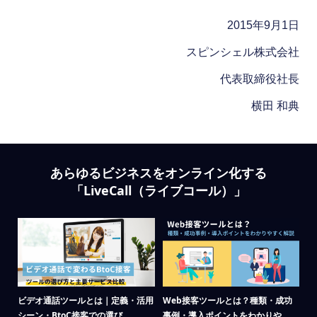
2015年9月1日
スピンシェル株式会社
代表取締役社長
横田 和典
あらゆるビジネスをオンライン化する
「LiveCall（ライブコール）」
場の
ビデオ通話ツールとは｜定義・活用
Web接客ツールとは？種類・成功
リ
シーン・BtoC接客での選び...
事例・導入ポイントをわかりや...
が