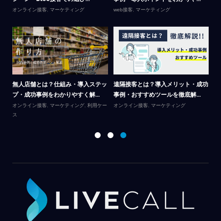
オンライン接客
,
マーケティング
web接客
,
マーケティング
Li
テ
呼
無人店舗とは？仕組み・導入ステッ
遠隔接客とは？導入メリット・成功
カ
プ・成功事例をわかりやすく解...
事例・おすすめツールを徹底解...
｜
オンライン接客
,
マーケティング
,
利用ケー
オンライン接客
,
マーケティング
ス
オ