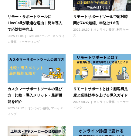
リモートサポートツールに
リモートサポートツールで応対時
LiveCallが最適な理由｜簡単導入
間が74％短縮、申込は1.6倍
で応対効率向上
2025.10.30
オンライン接客
,
利用ケー
ス
2025.11.06
LiveCallについて
,
オンライ
ン接客
,
マーケティング
カスタマーサポートツールの選び
リモートサポートとは？顧客満足
方｜比較・導入メリット・最新機
度と業務効率を上げる導入ガイド
能を紹介
2025.08.27
オンライン接客
,
マーケテ
ィング
2025.09.12
オンライン接客
,
マーケテ
ィング