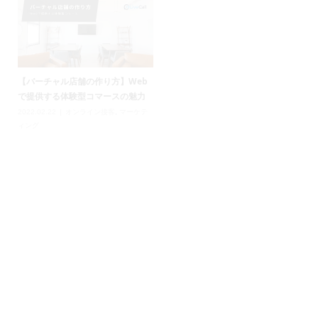
【バーチャル店舗の作り方】Web
【機能紹介】通話中決済 ~LiveCall
で提供する体験型コマースの魅力
で収益をあげよう~
2022.02.22
オンライン接客
,
マーケテ
2021.10.05
LiveCallについて
,
LiveCall
ィング
機能紹介
,
オンライン接客
【体験ルポ】ロフテー枕工房のオ
アバター接客で拡がるリテールの
ンライン接客で、理想の枕を見つ
可能性。メリットや対面との違い
けた
は？
2021.08.30
オンライン接客
,
利用ケー
2021.06.25
オンライン接客
,
利用ケー
ス
,
導入事例
ス