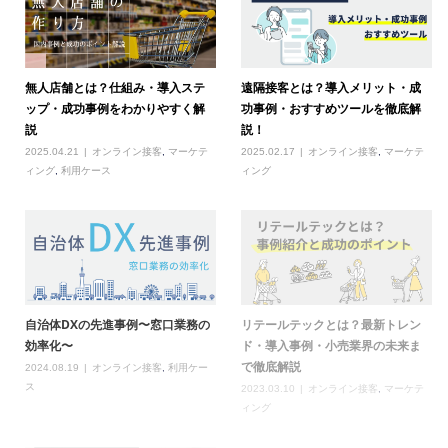
無人店舗とは？仕組み・導入ステ
遠隔接客とは？導入メリット・成
ップ・成功事例をわかりやすく解
功事例・おすすめツールを徹底解
説
説！
2025.04.21
オンライン接客
,
マーケテ
2025.02.17
オンライン接客
,
マーケテ
ィング
,
利用ケース
ィング
自治体DXの先進事例〜窓口業務の
リテールテックとは？最新トレン
効率化〜
ド・導入事例・小売業界の未来ま
で徹底解説
2024.08.19
オンライン接客
,
利用ケー
ス
2023.03.10
オンライン接客
,
マーケテ
ィング