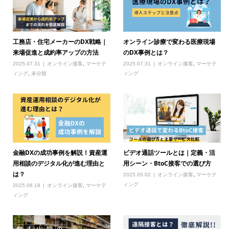
工務店・住宅メーカーのDX戦略｜
オンライン診療で変わる医療現場
来場促進と成約率アップの方法
のDX事例とは？
2025.07.31
オンライン接客
,
マーケテ
2025.07.31
オンライン接客
,
マーケテ
ィング
,
未分類
ィング
金融DXの成功事例を解説！資産運
ビデオ通話ツールとは｜定義・活
用相談のデジタル化が進む理由と
用シーン・BtoC接客での選び方
は？
2025.05.02
オンライン接客
,
マーケテ
ィング
2025.06.19
オンライン接客
,
マーケテ
ィング