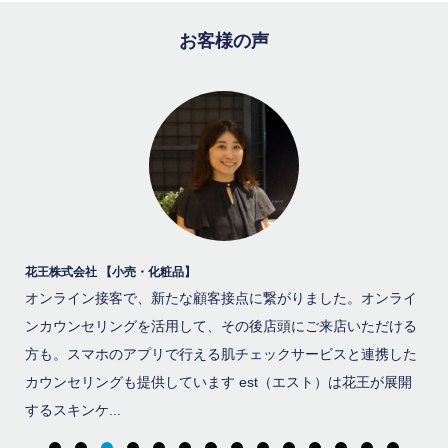
お客様の声
ロフテー株式会社 【小売・枕】
パナ
ライ
オンライン接客が、EC売上向上と来店誘導につながりました。
オ
ける
オンラインでも店舗同様の接客で、枕に関する悩みや不安を解
ル
した
消し、お客様の購入を後押しできています。 ロフテー株式会社
表
開
はエアウィーブのグループ会社で、百貨店を中心に全国50店舗
モ
を展開する...
的に