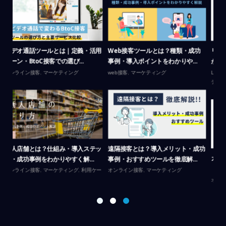
功
リモートサポートツールにLiveCall
リモートサポートツールで応対時間
工
が最適な理由｜簡単導...
が74％短縮、申込は1.6倍
来
LiveCallについて
,
オンライン接客
,
マーケ
オンライン接客
,
利用ケース
オ
ティング
成功
金
カスタマーサポートツールの選び方
リモートサポートとは？顧客満足度
用
｜比較・導入メリット・最新機...
と業務効率を上げる導入ガイド
オ
オンライン接客
,
マーケティング
オンライン接客
,
マーケティング