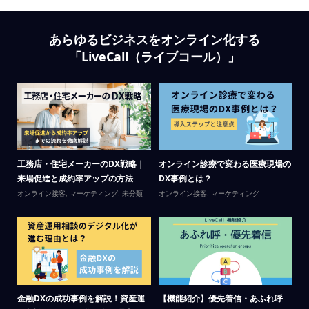
あらゆるビジネスをオンライン化する
「LiveCall（ライブコール）」
時間
工務店・住宅メーカーのDX戦略｜
オンライン診療で変わる医療現場の
ビ
来場促進と成約率アップの方法
DX事例とは？
シ
オンライン接客
,
マーケティング
,
未分類
オンライン接客
,
マーケティング
オ
金融DXの成功事例を解説！資産運
【機能紹介】優先着信・あふれ呼
無