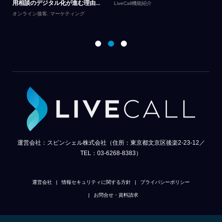
足度
用相談のデジタル化が進む理由...
プ
LiveCall機能紹介
オンライン接客
,
マーケティング
オ
ス
運営会社：スピンシェル株式会社（住所：東京都文京区後楽2-23-12／
TEL：03-6268-8383）
運営会社
情報セキュリティに関する方針
プライバシーポリシー
お問合せ・資料請求