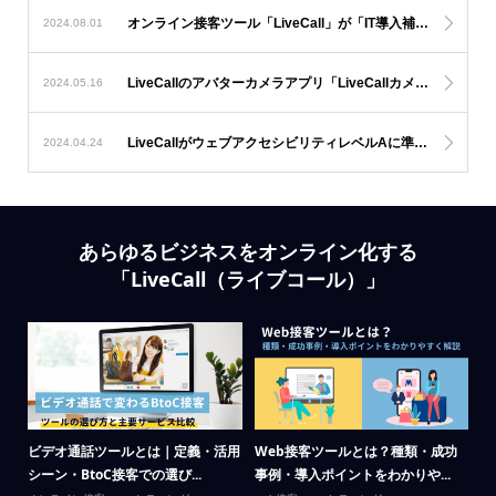
オンライン接客ツール「LiveCall」が「IT導入補助金2024」の対象ツールに認定
2024.08.01
LiveCallのアバターカメラアプリ「LiveCallカメラ」リリース！
2024.05.16
LiveCallがウェブアクセシビリティレベルAに準拠、レベルAAに一部準拠しました
2024.04.24
あらゆるビジネスをオンライン化する
「LiveCall（ライブコール）」
場の
ビデオ通話ツールとは｜定義・活用
Web接客ツールとは？種類・成功
リ
シーン・BtoC接客での選び...
事例・導入ポイントをわかりや...
が