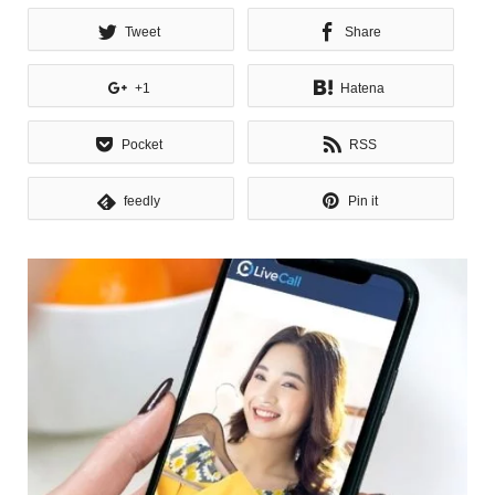
Tweet
Share
+1
Hatena
Pocket
RSS
feedly
Pin it