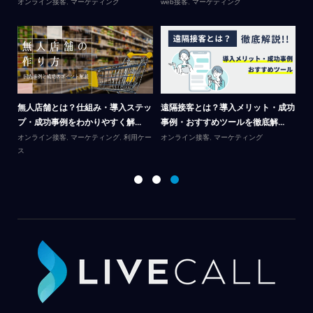
オンライン接客
,
マーケティング
web接客
,
マーケティング
Li
テ
呼
無人店舗とは？仕組み・導入ステッ
遠隔接客とは？導入メリット・成功
カ
プ・成功事例をわかりやすく解...
事例・おすすめツールを徹底解...
｜
オンライン接客
,
マーケティング
,
利用ケー
オンライン接客
,
マーケティング
ス
オ