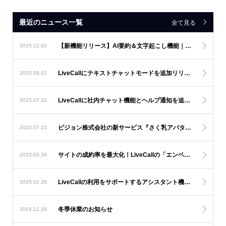
最近のニュース一覧
全て見る
【新機能リリース】AI要約＆文字起こし機能｜オペレーターの負担軽減とナレッジの見える化を推進
2025.12.02
LiveCallにテキストチャットモードを追加リリース！
2025.08.01
LiveCallに社内チャット機能とヘルプ通知を追加！
2025.07.31
ピジョン株式会社の新サービス『さく乳アバターサポート』にLiveCallが採用
2025.07.23
サイトの成約率を最大化！LiveCallの「エンベッド通話」で“知りたい瞬間”に即対応
2025.03.26
LiveCallの利用をサポートするアシスタント機能！
2025.02.26
冬季休業のお知らせ
2024.12.18