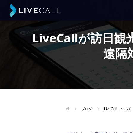
LiveCallが
遠隔
ブログ
LiveCallについて