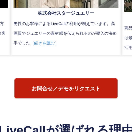
株式会社スタージュエリー
遠方
男性のお客様によるLiveCallの利用が増えています。高
商品
お客
画質でジュエリーの素材感を伝えられるのが導入の決め
は
手でした（
続きを読む
）
活
お問合せ／デモをリクエスト
LiveCallが選ばれる理