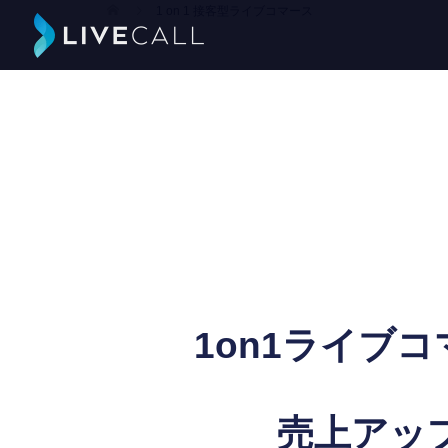
1 on 1 接客型ライブコマース
1on1ライブ
売上アッ