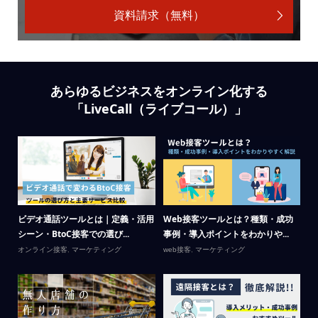
資料請求（無料）
あらゆるビジネスをオンライン化する
「LiveCall（ライブコール）」
功
リモートサポートツールにLiveCall
リモートサポートツールで応対時間
工
が最適な理由｜簡単導...
が74％短縮、申込は1.6倍
来
LiveCallについて
,
オンライン接客
,
マーケ
オンライン接客
,
利用ケース
オ
ティング