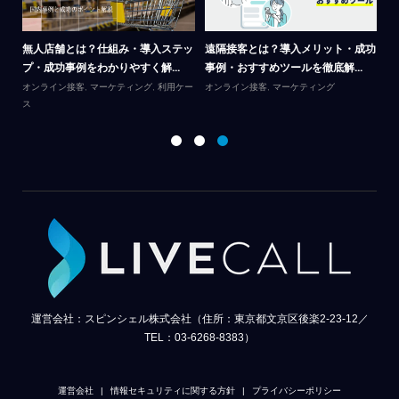
成功
金
カスタマーサポートツールの選び方
リモートサポートとは？顧客満足度
用
｜比較・導入メリット・最新機...
と業務効率を上げる導入ガイド
オ
オンライン接客
,
マーケティング
オンライン接客
,
マーケティング
運営会社：スピンシェル株式会社（住所：東京都文京区後楽2-23-12／
TEL：03-6268-8383）
運営会社
情報セキュリティに関する方針
プライバシーポリシー