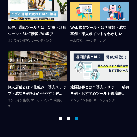
場の
ビデオ通話ツールとは｜定義・活用
Web接客ツールとは？種類・成功
リ
シーン・BtoC接客での選び...
事例・導入ポイントをわかりや...
が
オンライン接客
,
マーケティング
web接客
,
マーケティング
Li
テ
呼
無人店舗とは？仕組み・導入ステッ
遠隔接客とは？導入メリット・成功
カ
プ・成功事例をわかりやすく解...
事例・おすすめツールを徹底解...
｜
オンライン接客
,
マーケティング
,
利用ケー
オンライン接客
,
マーケティング
ス
オ