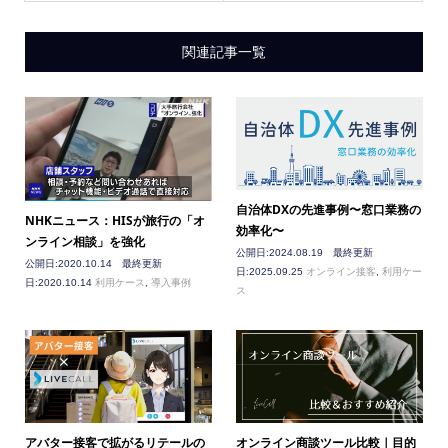
関連記事一覧
自治体DXの先進事例〜窓口業務の
NHKニュース：HISが旅行の「オ
効率化〜
ンライン相談」を強化
公開日:2024.08.19 最終更新
公開日:2020.10.14 最終更新
日:2025.09.25
オンライン接客
,
利用ケー
日:2020.10.14
利用ケース
,
導入事例
ス
アバター接客で拡がるリテールの
オンライン商談ツール比較｜目的