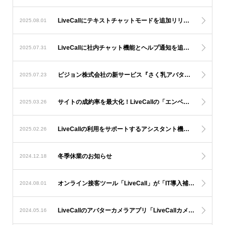
LiveCallにテキストチャットモードを追加リリース！
2025.08.01
LiveCallに社内チャット機能とヘルプ通知を追加！
2025.07.31
ピジョン株式会社の新サービス『さく乳アバターサポート』にLiveCallが採用
2025.07.23
サイトの成約率を最大化！LiveCallの「エンベッド通話」で“知りたい瞬間”に即対応
2025.03.26
LiveCallの利用をサポートするアシスタント機能！
2025.02.26
冬季休業のお知らせ
2024.12.18
オンライン接客ツール「LiveCall」が「IT導入補助金2024」の対象ツールに認定
2024.08.01
LiveCallのアバターカメラアプリ「LiveCallカメラ」リリース！
2024.05.16