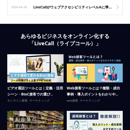
LiveCallがウェブアクセシビリティレベルAに準拠、レベルAAに一部準拠しました
2024.04.24
あらゆるビジネスをオンライン化する
「LiveCall（ライブコール）」
場の
ビデオ通話ツールとは｜定義・活用
Web接客ツールとは？種類・成功
リ
シーン・BtoC接客での選び...
事例・導入ポイントをわかりや...
が
オンライン接客
,
マーケティング
web接客
,
マーケティング
Li
テ