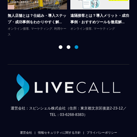
呼
無人店舗とは？仕組み・導入ステッ
遠隔接客とは？導入メリット・成功
カ
プ・成功事例をわかりやすく解...
事例・おすすめツールを徹底解...
｜
オンライン接客
,
マーケティング
,
利用ケー
オンライン接客
,
マーケティング
ス
オ
運営会社：スピンシェル株式会社（住所：東京都文京区後楽2-23-12／
TEL：03-6268-8383）
運営会社
情報セキュリティに関する方針
プライバシーポリシー