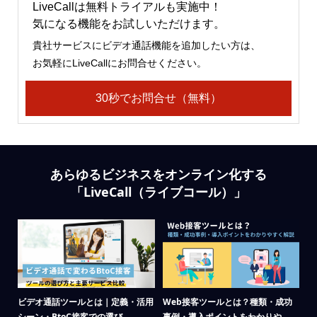
LiveCallは無料トライアルも実施中！
気になる機能をお試しいただけます。
貴社サービスにビデオ通話機能を追加したい方は、
お気軽にLiveCallにお問合せください。
30秒でお問合せ（無料）
あらゆるビジネスをオンライン化する
「LiveCall（ライブコール）」
・活用
Web接客ツールとは？種類・成功
リモートサポートツールにLiveCall
事例・導入ポイントをわかりや...
が最適な理由｜簡単導...