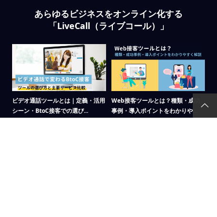
あらゆるビジネスをオンライン化する
「LiveCall（ライブコール）」
場の
ビデオ通話ツールとは｜定義・活用
Web接客ツールとは？種類・成功
リ
シーン・BtoC接客での選び...
事例・導入ポイントをわかりや...
が
オンライン接客
,
マーケティング
web接客
,
マーケティング
Li
テ
呼
無人店舗とは？仕組み・導入ステッ
遠隔接客とは？導入メリット・成功
カ
プ・成功事例をわかりやすく解...
事例・おすすめツールを徹底解...
｜
オンライン接客
,
マーケティング
,
利用ケー
オンライン接客
,
マーケティング