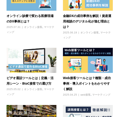
オンライン診療で変わる医療現場
金融DXの成功事例を解説！資産運
のDX事例とは？
用相談のデジタル化が進む理由と
は？
2025.07.31
オンライン接客
,
マーケテ
ィング
2025.06.19
オンライン接客
,
マーケテ
ィング
ビデオ通話ツールとは｜定義・活
Web接客ツールとは？種類・成功
用シーン・BtoC接客での選び方
事例・導入ポイントをわかりやす
く解説
2025.05.02
オンライン接客
,
マーケテ
ィング
2025.04.25
web接客
,
マーケティング