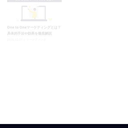
One to Oneマーケティングとは？
ユーザー心理で読み解く「オンラ
具体的手法や効果を徹底解説
イン接客が【売上UP】に効く理
由」
2021.11.17
マーケティング
2021.03.01
オンライン接客
,
マーケテ
ィング
Web接客とは？オンラインで顧客
満足度とCVRを高める最新手法
2021.01.19
web接客
,
オンライン接客
,
マーケティング