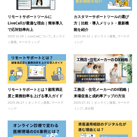
リモートサポートツールに
カスタマーサポートツールの選び
LiveCallが最適な理由｜簡単導入
方｜比較・導入メリット・最新機
で応対効率向上
能を紹介
2025.11.06
LiveCallについて
,
オンライ
2025.09.12
オンライン接客
,
マーケテ
ン接客
,
マーケティング
ィング
リモートサポートとは？顧客満足
工務店・住宅メーカーのDX戦略｜
度と業務効率を上げる導入ガイド
来場促進と成約率アップの方法
2025.08.27
オンライン接客
,
マーケテ
2025.07.31
オンライン接客
,
マーケテ
ィング
ィング
,
未分類