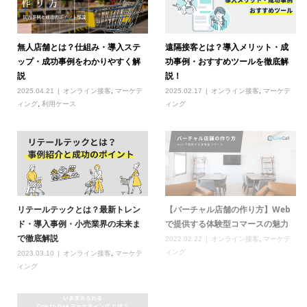
無人店舗とは？仕組み・導入ステ
遠隔接客とは？導入メリット・成
ップ・成功事例をわかりやすく解
功事例・おすすめツールを徹底解
説
説！
2025.04.21
オンライン接客
,
マーケテ
2025.02.17
オンライン接客
,
マーケテ
ィング
,
利用ケース
ィング
リテールテックとは？最新トレン
【バーチャル店舗の作り方】Web
ド・導入事例・小売業界の未来ま
で提供する体験型コマースの魅力
で徹底解説
2022.02.22
オンライン接客
,
マーケテ
ィング
2023.03.10
オンライン接客
,
マーケテ
ィング