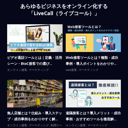
あらゆるビジネスをオンライン化する
「LiveCall（ライブコール）」
場の
ビデオ通話ツールとは｜定義・活用
Web接客ツールとは？種類・成功
リ
シーン・BtoC接客での選び...
事例・導入ポイントをわかりや...
が
オンライン接客
,
マーケティング
web接客
,
マーケティング
Li
テ
呼
無人店舗とは？仕組み・導入ステッ
遠隔接客とは？導入メリット・成功
カ
プ・成功事例をわかりやすく解...
事例・おすすめツールを徹底解...
｜
オンライン接客
,
マーケティング
,
利用ケー
オンライン接客
,
マーケティング