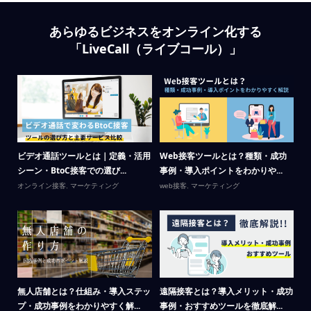
あらゆるビジネスをオンライン化する
「LiveCall（ライブコール）」
場の
ビデオ通話ツールとは｜定義・活用
Web接客ツールとは？種類・成功
リ
シーン・BtoC接客での選び...
事例・導入ポイントをわかりや...
が
オンライン接客
,
マーケティング
web接客
,
マーケティング
Li
テ
呼
無人店舗とは？仕組み・導入ステッ
遠隔接客とは？導入メリット・成功
カ
プ・成功事例をわかりやすく解...
事例・おすすめツールを徹底解...