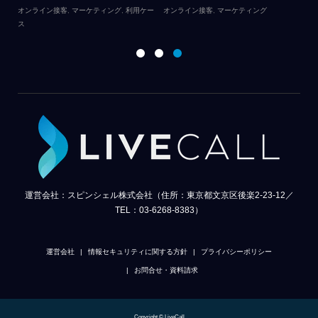
｜
オンライン接客
,
マーケティング
,
利用ケー
オンライン接客
,
マーケティング
ス
オ
運営会社：スピンシェル株式会社（住所：東京都文京区後楽2-23-12／
TEL：03-6268-8383）
運営会社
情報セキュリティに関する方針
プライバシーポリシー
お問合せ・資料請求
Copyright © LiveCall