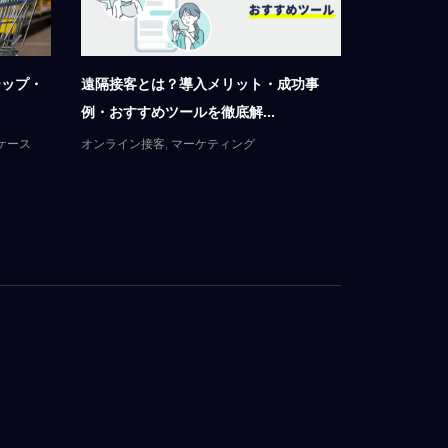
テップ・
遠隔接客とは？導入メリット・成功事
リモートサポ
例・おすすめツールを徹底解...
適な理由｜簡
ケース
オンライン接客
,
マーケティング
LiveCallに
ング