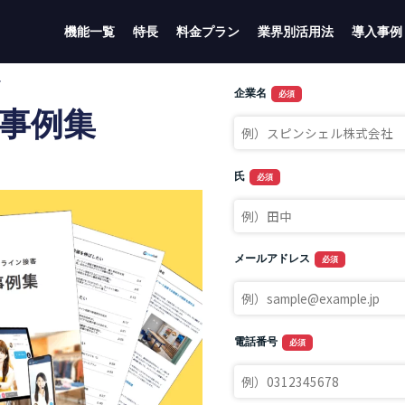
機能一覧
特長
料金プラン
業界別活用法
導入事例
ド
活用事例集
）